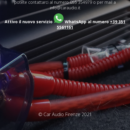
potete contattarci al numero 055 354979 o per mail a
info@caraudio.it
Attivo il nuovo servizio
WhatsApp al numero
+39 351
5561161
© Car Audio Firenze 2021