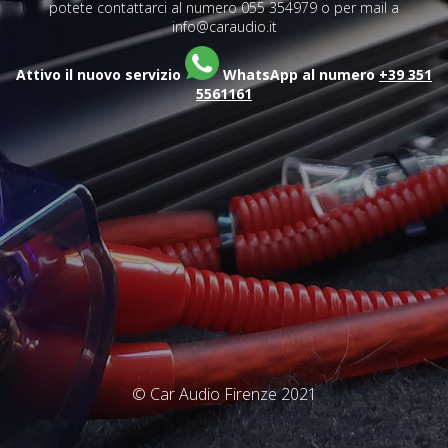
potete contattarci al numero 055 354979 o per mail a
info@caraudio.it
Attivo il nuovo servizio
WhatsApp al numero
+39 351
5561161
© Car Audio Firenze 2021