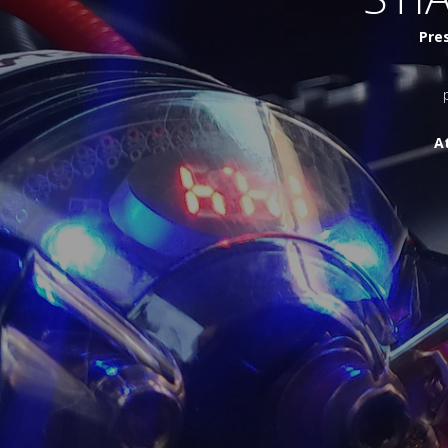
Pres
A