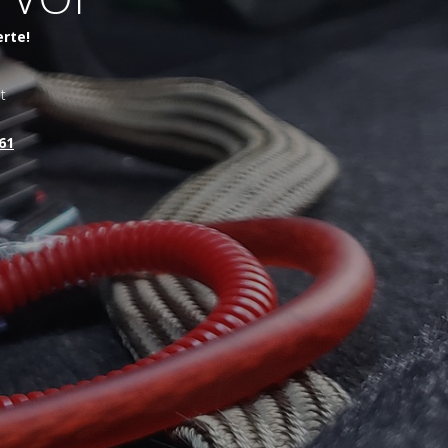
erte!
t
61