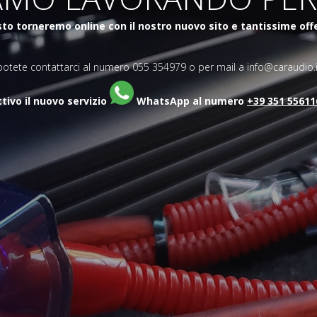
to torneremo online con il nostro nuovo sito e tantissime off
potete contattarci al numero 055 354979 o per mail a info@caraudio.i
ttivo il nuovo servizio
WhatsApp al numero
+39 351 55611