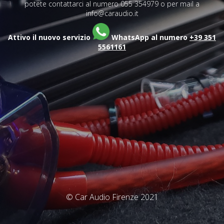
potete contattarci al numero 055 354979 o per mail a
info@caraudio.it
Attivo il nuovo servizio
WhatsApp al numero
+39 351
5561161
© Car Audio Firenze 2021