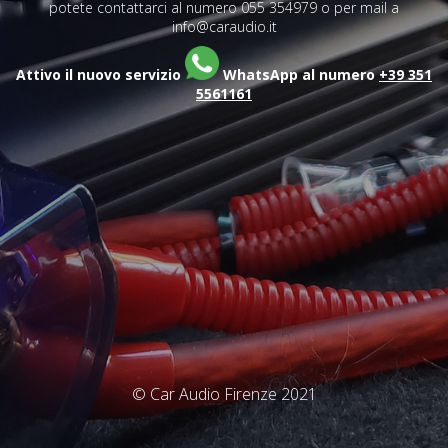
potete contattarci al numero 055 354979 o per mail a
info@caraudio.it
Attivo il nuovo servizio
WhatsApp al numero
+39 351
5561161
© Car Audio Firenze 2021