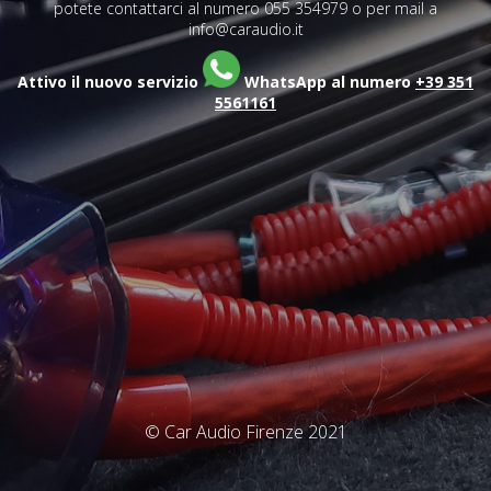
potete contattarci al numero 055 354979 o per mail a
info@caraudio.it
Attivo il nuovo servizio
WhatsApp al numero
+39 351
5561161
© Car Audio Firenze 2021