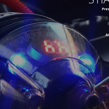
Pres
A