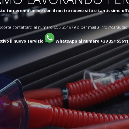
to torneremo online con il nostro nuovo sito e tantissime off
potete contattarci al numero 055 354979 o per mail a info@caraudio.i
ttivo il nuovo servizio
WhatsApp al numero
+39 351 55611