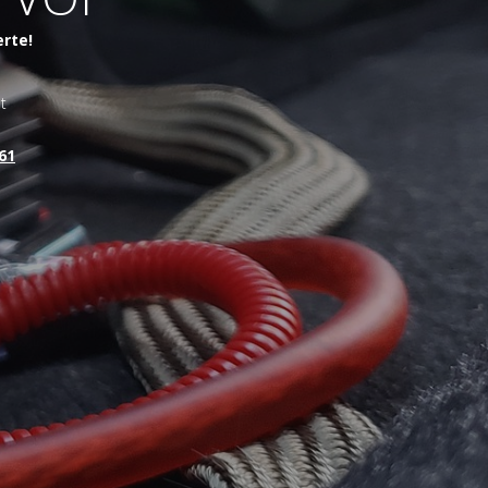
erte!
t
61