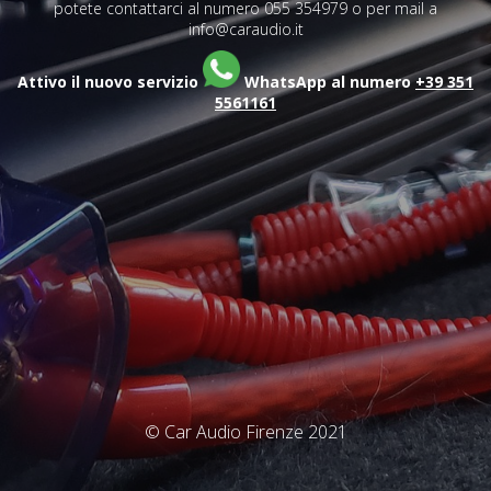
potete contattarci al numero 055 354979 o per mail a
info@caraudio.it
Attivo il nuovo servizio
WhatsApp al numero
+39 351
5561161
© Car Audio Firenze 2021